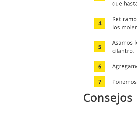
que hasta
Retiramos
los molem
Asamos lo
cilantro.
Agregamos
Ponemos l
Consejos