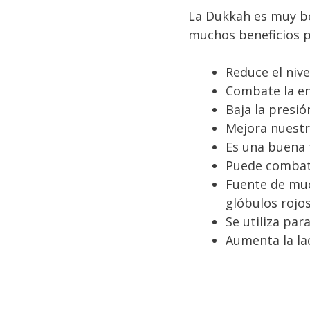
La Dukkah es muy be
muchos beneficios p
Reduce el nive
Combate la e
Baja la presión
Mejora nuestra
Es una buena f
Puede combati
Fuente de muc
glóbulos rojos
Se utiliza par
Aumenta la la