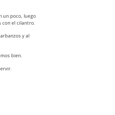
n un poco, luego
con el cilantro.
arbanzos y al
emos bien.
ervir.