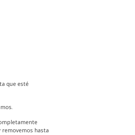
ta que esté
amos.
 completamente
 y removemos hasta