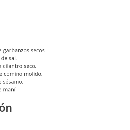
 garbanzos secos.
de sal.
 cilantro seco.
e comino molido.
e sésamo.
e maní.
ión