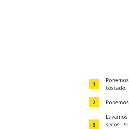
Ponemos 
tostado.
Ponemos e
Lavamos 
secos. P