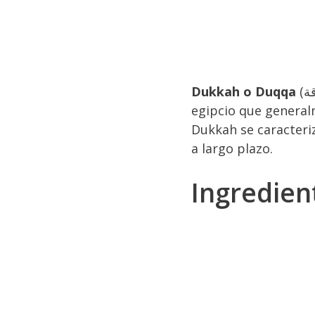
Dukkah o Duqqa
(دقة) es una especial mezcla de semillas, frutos secos y especias de origen
egipcio que general
Dukkah se caracteri
a largo plazo.
Ingredien