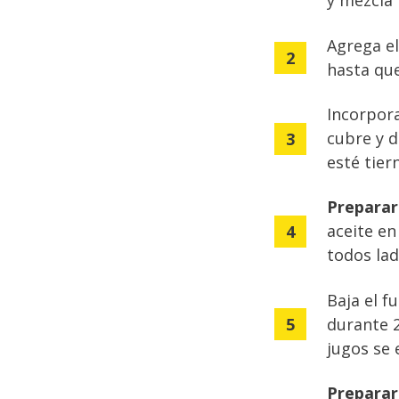
y mezcla 
Agrega e
hasta que
Incorpora
cubre y d
esté tier
Preparar
aceite en
todos lad
Baja el f
durante 2
jugos se 
Preparar