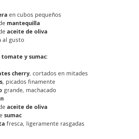
era
en cubos pequeños
 de
mantequilla
 de
aceite de oliva
a
al gusto
e tomate y sumac
:
tes cherry
, cortados en mitades
s
, picados finamente
o
grande, machacado
ón
 de
aceite de oliva
de
sumac
ta
fresca, ligeramente rasgadas