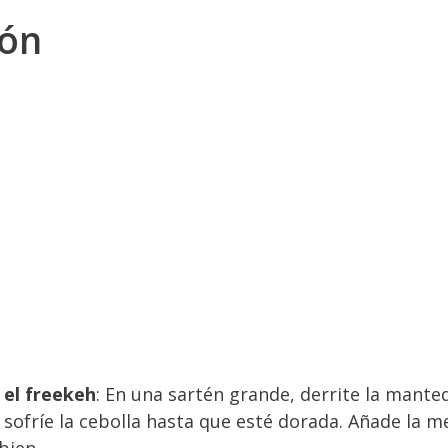
ión
 el freekeh
: En una sartén grande, derrite la manteq
y sofríe la cebolla hasta que esté dorada. Añade la m