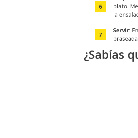
plato. Me
la ensala
Servir
: E
braseada,
¿Sabías q