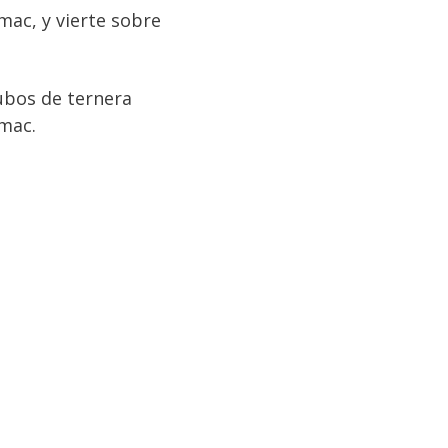
umac, y vierte sobre
cubos de ternera
umac.