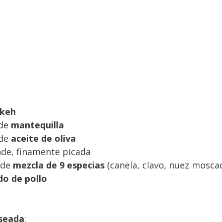
ekeh
 de
mantequilla
 de
aceite de oliva
de, finamente picada
 de
mezcla de 9 especias
(canela, clavo, nuez moscad
do de pollo
aseada
: