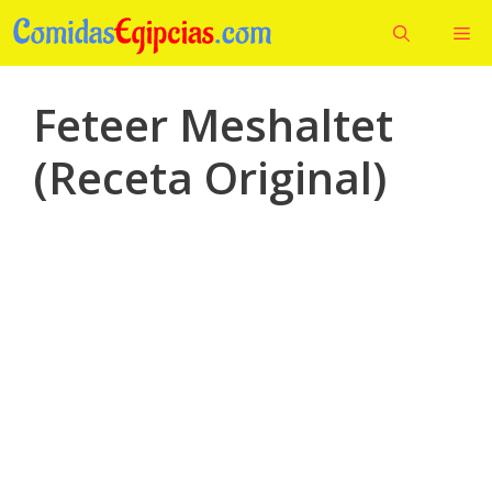
Saltar
Me
al
contenido
Feteer Meshaltet
(Receta Original)