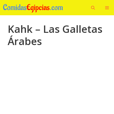
Saltar
Me
al
contenido
Kahk – Las Galletas
Árabes