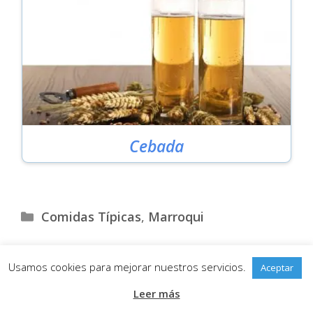
Cebada
Categorías
Comidas Típicas
,
Marroqui
Usamos cookies para mejorar nuestros servicios.
Aceptar
Aviso Legal
•
Política de Privacidad
•
Política de Cookies
Leer más