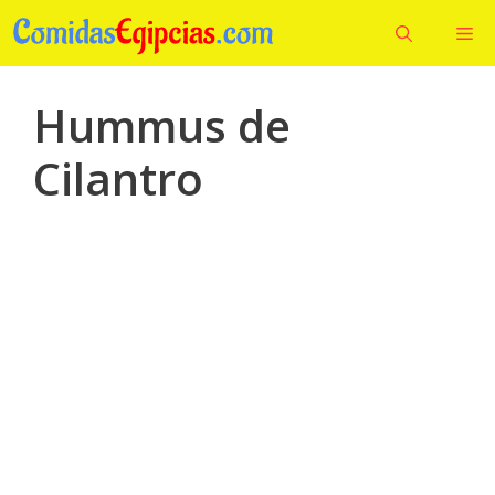
Saltar
Me
al
contenido
Hummus de
Cilantro