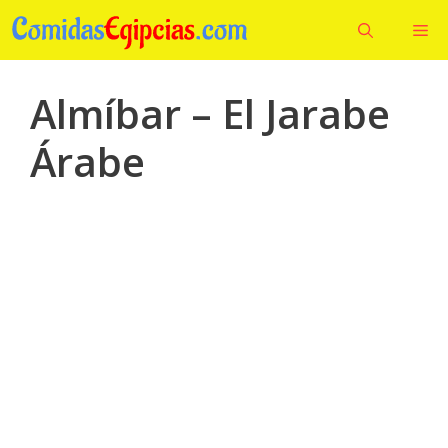
Saltar
Me
al
contenido
Almíbar – El Jarabe
Árabe