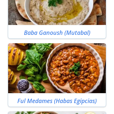
Baba Ganoush (Mutabal)
Ful Medames (Habas Egipcias)